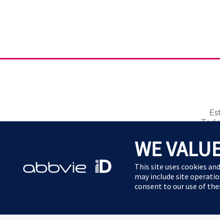
Es
Todo
Numero 
WE VALUE
Ante cualquier sospecha de evento
This site uses cookies an
may include site operatio
consent to our use of th