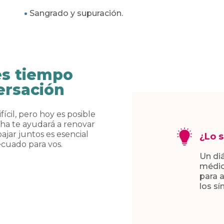
Sangrado y supuración.
es tiempo
ersación
fícil, pero hoy es posible
ha te ayudará a renovar
ajar juntos es esencial
¿Lo 
ecuado para vos.
Un di
médic
para 
los sí