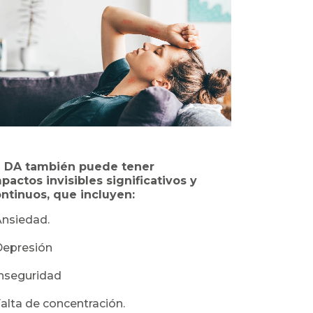
a DA también puede tener
pactos invisibles significativos y
ntinuos, que incluyen:
nsiedad.
Depresión
nseguridad
alta de concentración.