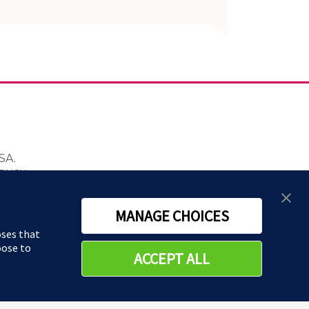
SA.
guay.
io 2024.
eguridad, por favor contáctese con
MANAGE CHOICES
oses that
oose to
ACCEPT ALL