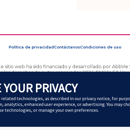
Política de privacidad
Contáctanos
Condiciones de uso
te sitio web ha sido financiado y desarrollado por AbbVie 
s los derechos de autor reservados 2024 AbbVie SA Uru
registrado: PY-ABBV-240002. Fecha de preparación Jul
 YOUR PRIVACY
s adversos o en caso de identificarse información de s
uypv@abbvie.com
d related technologies, as described in our
privacy notice
, for purp
n, analytics, enhanced user experience, or advertising. You may ch
ese technologies, or manage your own preferences.
Cookie Preferences